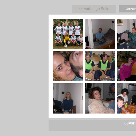
<< Vorherige Seite
Verzei
08VorH