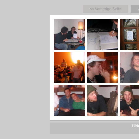
<< Vorherige Seite
V
11No