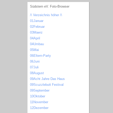
Südstern eV. Foto-Browser
/\ Verzeichnis höher /\
01Januar
02Februar
03Maerz
04April
04Umbau
05Mai
06Eltern-Party
06Juni
07Juli
08August
09Acht Jahre Das Haus
09Scuzzlebutt Festival
09September
10Oktober
11November
12Dezember