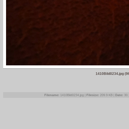
1410Bild0234.jpg (9
Filename:
1410Bild0234.jpg |
Filesize:
209.9 KB |
Date:
30.